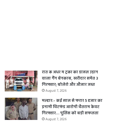
August 8, 2026
हैवानियत की हद: मां की अस्मत लूटने के
बाद 10 माह की मासूम की भी ली जान…
21 दिन बाद डबल मर्डर की गुत्थी सुलझी
August 8, 2026
सीपत: साइकिल सिखाने के बहाने
नाबालिग से दुष्कर्म…24 घंटे के भीतर
आरोपी गिरफ्तार
August 7, 2026
रात के अंधेरे में ट्रकों का डीजल उड़ाने
वाला गैंग बेनकाब, खरीदार समेत 3
गिरफ्तार; बोलेरो और औजार जब्त
August 7, 2026
मल्हार:- कई साल से फरार 5 हजार का
इनामी चिटफंड आरोपी चैतराम केवट
गिरफ्तार… पुलिस को बड़ी सफलता
August 7, 2026