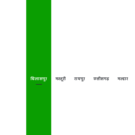
बिलासपुर
मस्तूरी
रायपुर
छत्तीसगढ़
मल्हार