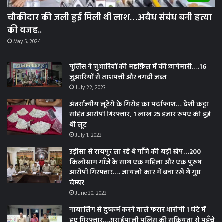
चौकीदार की जली हुई मिली थी लाश…अवैध संबंध बनी हत्या
की वजह..
May 5, 2024
पुलिस ने जुआरियों की महफ़िल में की छापेमारी….16
जुआरियों से ताशपत्ती और नगदी जब्त
July 22, 2023
अंतर्राज्यीय लूटेरो के गिरोह का पर्दाफाश… देशी कट्टा
सहित आरोपी गिरफ्तार, 1 लाख 25 हजार रुपए की हुई
थी लूट
July 1, 2023
उड़ीसा से रायपुर ला रहे थे गाँजे की बड़ी खेप…200
किलोग्राम गाँजे के साथ एक महिला और एक पुरुष
आरोपी गिरफ्तार…. जायलो कार में बना रखे थे गुप्त
चेम्बर
June 30, 2023
नाबालिग से दुष्कर्म करने वाले फरार आरोपी 1 घंटे में
हुए गिरफ्तार….सराईपाली पुलिस की सक्रियता से पहुँचे