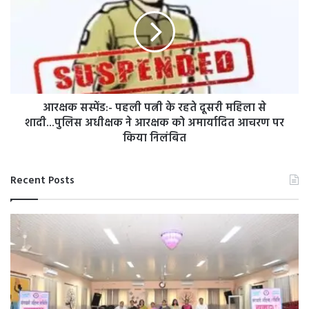
लगाई
पहली
गुहार,
पत्नी
अनशन
के
और
रहते
आत्मदाह
दूसरी
की
महिला
दी
से
चेतावनी,
शादी...पुलिस
आरक्षक सस्पेंड:- पहली पत्नी के रहते दूसरी महिला से
अधीक्षक
शादी...पुलिस अधीक्षक ने आरक्षक को अमार्यादित आचरण पर
ने
किया निलंबित
आरक्षक
को
अमार्यादित
Recent Posts
आचरण
पर
किया
निलंबित