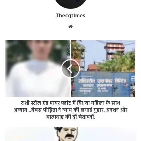
Thecgtimes
Website
राशी
स्टील
एंड
पावर
प्लांट
में
विधवा
महिला
के
साथ
राशी स्टील एंड पावर प्लांट में विधवा महिला के साथ
अन्याय...बेबस
अन्याय...बेबस पीड़िता ने न्याय की लगाई गुहार, अनशन और
पीड़िता
आत्मदाह की दी चेतावनी,
ने
न्याय
आरक्षक
की
सस्पेंड:-