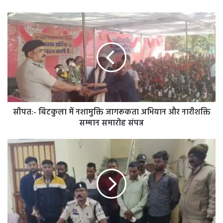
सीपत:-
बिटकुला
में
नशामुक्ति
जागरूकता
अभियान
और
नारीशक्ति
सम्मान
समारोह
सीपत:- बिटकुला में नशामुक्ति जागरूकता अभियान और नारीशक्ति
संपन्न
सम्मान समारोह संपन्न
जांजगीर-
चांपा
जिले
में
पुलिस
ने
पकड़े
बिलासपुर