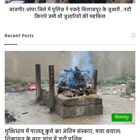
के
जुआरी...नदी
जांजगीर-चांपा जिले में पुलिस ने पकड़े बिलासपुर के जुआरी...नदी
किनारे
किनारे जमी थी जुआरियों की महफ़िल
जमी
थी
जुआरियों
Recent Posts
की
महफ़िल
बिलासपुर
मुक्तिधाम में पालतू कुत्ते का अंतिम संस्कार, मचा बवाल;
शिकायत के बाद जांच में जुटी पुलिस