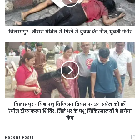
गिरने
से
युवक
की
मौत,
बिलासपुर : तीसरी मंजिल से गिरने से युवक की मौत, युवती गंभीर
युवती
गंभीर
बिलासपुर:-
विश्व
पशु
चिकित्सा
दिवस
पर
24
अप्रैल
को
फ्री
बिलासपुर:- विश्व पशु चिकित्सा दिवस पर 24 अप्रैल को फ्री
रेबीज
रेबीज टीकाकरण शिविर, जिले भर के पशु चिकित्सालयों में लगेगा
टीकाकरण
कैंप
शिविर,
जिले
भर
Recent Posts