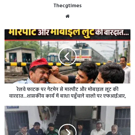
Thecgtimes
Website
रेलवे
फाटक
पर
गेटमेन
से
मारपीट
और
मोबाइल
लूट
की
रेलवे फाटक पर गेटमेन से मारपीट और मोबाइल लूट की
वारदात...शासकीय
वारदात...शासकीय कार्य में बाधा पहुँचाने वालो पर एफआईआर,
कार्य
में
मस्तूरी:
बाधा
जुआरियों
पहुँचाने
की
वालो
महफ़िल
पर
में