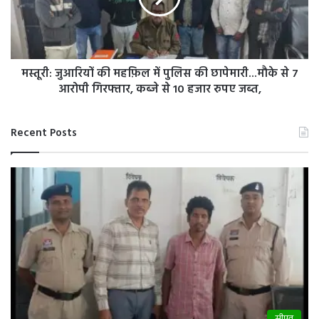
एफआईआर,
पुलिस
की
छापेमारी...मौके
से
7
मस्तूरी: जुआरियों की महफ़िल में पुलिस की छापेमारी...मौके से 7
आरोपी
आरोपी गिरफ्तार, कब्जे से 10 हजार रुपए जब्त,
गिरफ्तार,
कब्जे
से
Recent Posts
10
हजार
रुपए
जब्त,
सीपत