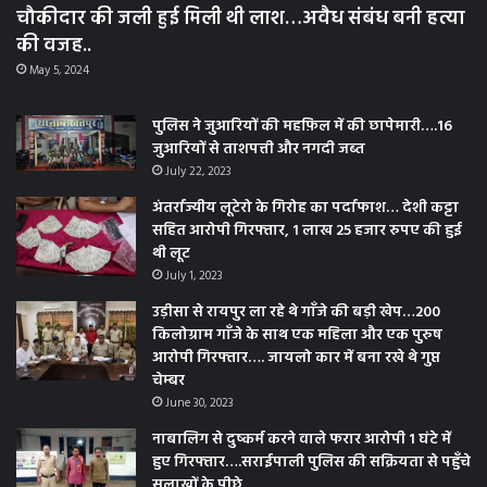
चौकीदार की जली हुई मिली थी लाश…अवैध संबंध बनी हत्या
की वजह..
May 5, 2024
पुलिस ने जुआरियों की महफ़िल में की छापेमारी….16
जुआरियों से ताशपत्ती और नगदी जब्त
July 22, 2023
अंतर्राज्यीय लूटेरो के गिरोह का पर्दाफाश… देशी कट्टा
सहित आरोपी गिरफ्तार, 1 लाख 25 हजार रुपए की हुई
थी लूट
July 1, 2023
उड़ीसा से रायपुर ला रहे थे गाँजे की बड़ी खेप…200
किलोग्राम गाँजे के साथ एक महिला और एक पुरुष
आरोपी गिरफ्तार…. जायलो कार में बना रखे थे गुप्त
चेम्बर
June 30, 2023
नाबालिग से दुष्कर्म करने वाले फरार आरोपी 1 घंटे में
हुए गिरफ्तार….सराईपाली पुलिस की सक्रियता से पहुँचे
सलाखों के पीछे